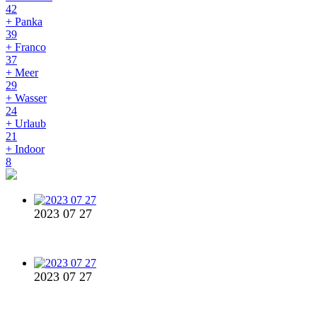
42
+ Panka
39
+ Franco
37
+ Meer
29
+ Wasser
24
+ Urlaub
21
+ Indoor
8
2023 07 27
2023 07 27