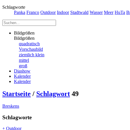
Schlagworte
Panka
Franco
Outdoor
Indoor
Stadtwald
Wasser
Meer
HuTa
B
Bildgrößen
Bildgrößen
quadratisch
Vorschaubild
ziemlich klein
mittel
groß
Diashow
Kalender
Kalender
Startseite
/
Schlagwort
49
Breskens
Schlagworte
+ Outdoor