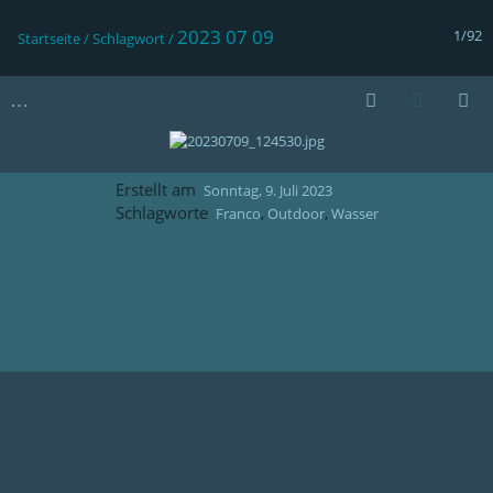
2023 07 09
1/92
Startseite
/
Schlagwort
/
Erstellt am
Sonntag, 9. Juli 2023
Schlagworte
Franco
,
Outdoor
,
Wasser