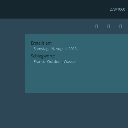
273/1060
Erstellt am
Samstag, 19. August 2023
Schlagworte
Franco
,
Outdoor
,
Wasser