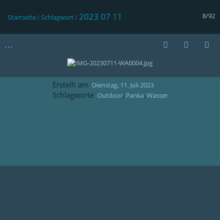
2023 07 11
8/92
Startseite
/
Schlagwort
/
Erstellt am
Dienstag, 11. Juli 2023
Schlagworte
Outdoor
,
Panka
,
Wasser