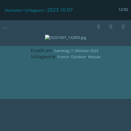
2023 10 07
12/92
Startseite
/
Schlagwort
/
Erstellt am
Samstag, 7. Oktober 2023
Schlagworte
Franco
,
Outdoor
,
Wasser