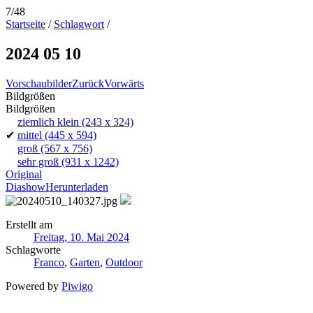
7/48
Startseite
/
Schlagwort
/
2024 05 10
Vorschaubilder
Zurück
Vorwärts
Bildgrößen
Bildgrößen
ziemlich klein
(243 x 324)
✔
mittel
(445 x 594)
groß
(567 x 756)
sehr groß
(931 x 1242)
Original
Diashow
Herunterladen
Erstellt am
Freitag, 10. Mai 2024
Schlagworte
Franco
,
Garten
,
Outdoor
Powered by
Piwigo