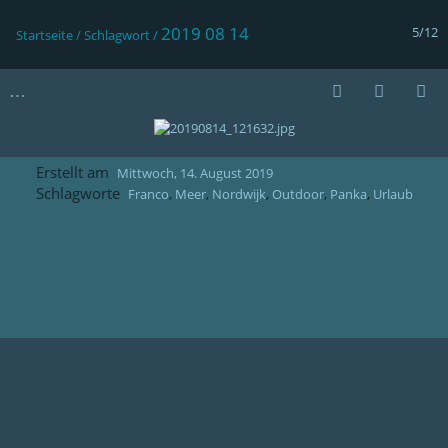
2019 08 14
5/12
Startseite
/
Schlagwort
/
Erstellt am
Mittwoch, 14. August 2019
Schlagworte
Franco
,
Meer
,
Nordwijk
,
Outdoor
,
Panka
,
Urlaub