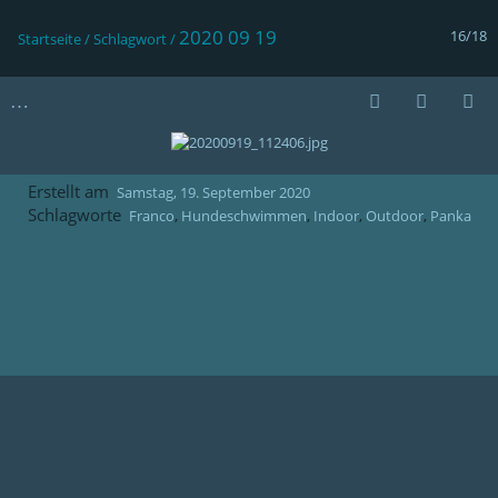
2020 09 19
16/18
Startseite
/
Schlagwort
/
Erstellt am
Samstag, 19. September 2020
Schlagworte
Franco
,
Hundeschwimmen
,
Indoor
,
Outdoor
,
Panka