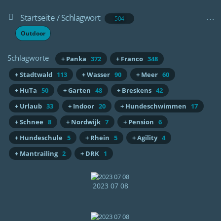
Startseite
/
Schlagwort
504
Outdoor
Schlagworte
+ Panka
372
+ Franco
348
+ Stadtwald
113
+ Wasser
90
+ Meer
60
+ HuTa
50
+ Garten
48
+ Breskens
42
+ Urlaub
33
+ Indoor
20
+ Hundeschwimmen
17
+ Schnee
8
+ Nordwijk
7
+ Pension
6
+ Hundeschule
5
+ Rhein
5
+ Agility
4
+ Mantrailing
2
+ DRK
1
2023 07 08