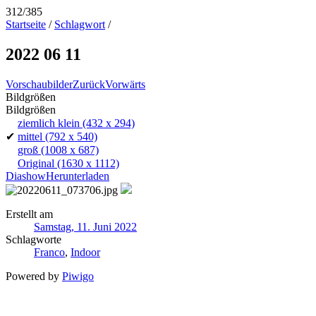
312/385
Startseite
/
Schlagwort
/
2022 06 11
Vorschaubilder
Zurück
Vorwärts
Bildgrößen
Bildgrößen
ziemlich klein
(432 x 294)
✔
mittel
(792 x 540)
groß
(1008 x 687)
Original
(1630 x 1112)
Diashow
Herunterladen
Erstellt am
Samstag, 11. Juni 2022
Schlagworte
Franco
,
Indoor
Powered by
Piwigo