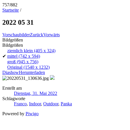
757/882
Startseite
/
2022 05 31
Vorschaubilder
Zurück
Vorwärts
Bildgrößen
Bildgrößen
ziemlich klein
(405 x 324)
✔
mittel
(742 x 594)
groß
(945 x 756)
Original
(1540 x 1232)
Diashow
Herunterladen
Erstellt am
Dienstag, 31. Mai 2022
Schlagworte
Franco
,
Indoor
,
Outdoor
,
Panka
Powered by
Piwigo