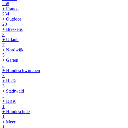
258
+ Franco
234
+ Outdoor
20
+ Breskens
8
+ Urlaub
7
+ Nordwijk
5
+ Garten
3
+ Hundeschwimmen
3
+ HuTa
3
+ Stadtwald
3
+ DRK
1
+ Hundeschule
1
+ Meer
1