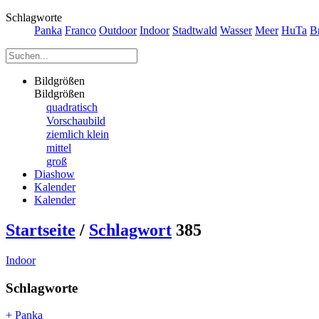
Schlagworte
Panka
Franco
Outdoor
Indoor
Stadtwald
Wasser
Meer
HuTa
B
Bildgrößen
Bildgrößen
quadratisch
Vorschaubild
ziemlich klein
mittel
groß
Diashow
Kalender
Kalender
Startseite
/
Schlagwort
385
Indoor
Schlagworte
+ Panka